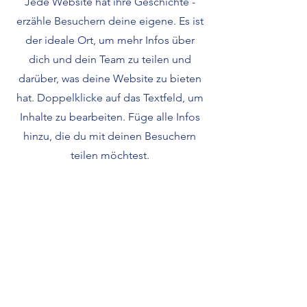
Jede Website hat ihre Geschichte -
erzähle Besuchern deine eigene. Es ist
der ideale Ort, um mehr Infos über
dich und dein Team zu teilen und
darüber, was deine Website zu bieten
hat. Doppelklicke auf das Textfeld, um
Inhalte zu bearbeiten. Füge alle Infos
hinzu, die du mit deinen Besuchern
teilen möchtest.
Wenn du ein Unternehmen hast,
erzähle etwas über dessen Geschichte.
Erläutere deine Unternehmenswerte
und wie du dich für Kunden
engagierst. Füge ein Foto, Video oder
eine Galerie hinzu und erhöhe so die